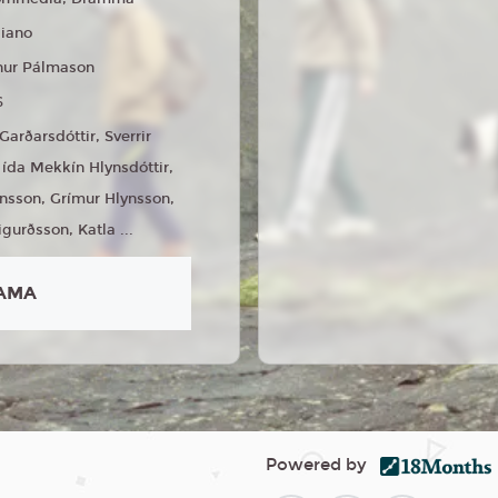
liano
nur Pálmason
6
Garðarsdóttir, Sverrir
ída Mekkín Hlynsdóttir,
ynsson, Grímur Hlynsson,
igurðsson, Katla ...
AMA
Powered by