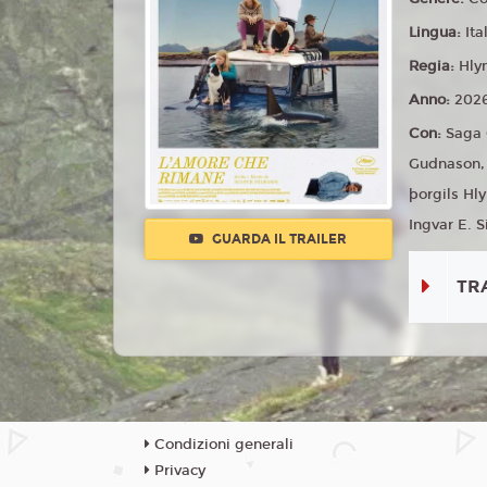
Lingua:
Ita
Regia:
Hly
Anno:
202
Con:
Saga 
Gudnason, 
þorgils Hl
Ingvar E. S
GUARDA IL TRAILER
TR
Condizioni generali
Privacy