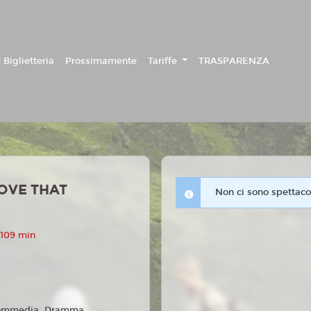
 Biglietteria
Prossimamente
Tariffe
TRASPARENZA
OVE THAT
Non ci sono spettacol
 109 min
ommedia, Dramma