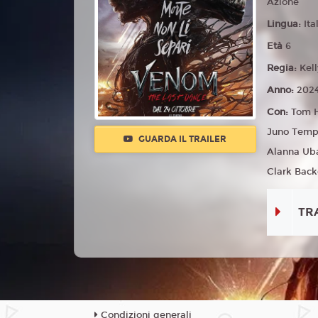
Azione
Lingua:
Ita
Età
6
Regia:
Kel
Anno:
202
Con:
Tom H
Juno Templ
GUARDA IL TRAILER
Alanna Ub
Clark Back
TR
Condizioni generali