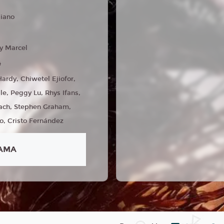
liano
ly Marcel
4
ardy, Chiwetel Ejiofor,
e, Peggy Lu, Rhys Ifans,
ach, Stephen Graham,
o, Cristo Fernández
AMA