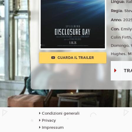
Lingua:
Ita
Regia:
Ste
Anno:
202
Con:
Emily
Colin Firt
Domingo, W
Hughes, Mic
GUARDA IL TRAILER
TR
Condizioni generali
Privacy
Impressum