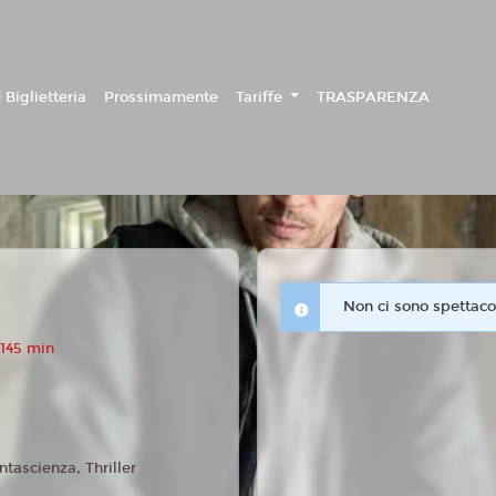
 Biglietteria
Prossimamente
Tariffe
TRASPARENZA
Non ci sono spettacol
 145 min
ntascienza, Thriller