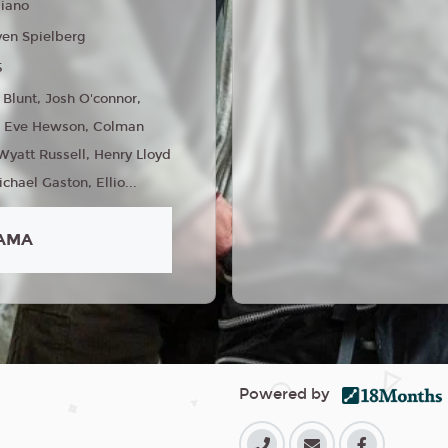
liano
ven Spielberg
5
 Blunt, Josh O'connor,
h, Eve Hewson, Colman
yatt Russell, Henry Lloyd
hael Gaston, Ellio...
AMA
Powered by