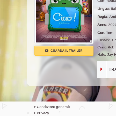
Commedia,
Lingua:
Ita
Regia:
And
Anno:
202
Con:
Tom H
Cusack, Gr
Craig Robi
GUARDA IL TRAILER
Hale, Jay H
TR
Condizioni generali
Privacy