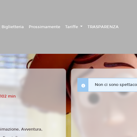
 Biglietteria
Prossimamente
Tariffe
TRASPARENZA
Non ci sono spettacol
 102 min
imazione, Avventura,