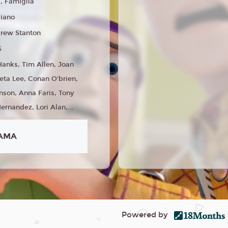
 Famiglia
liano
rew Stanton
6
anks, Tim Allen, Joan
eta Lee, Conan O'brien,
nson, Anna Faris, Tony
ernandez, Lori Alan,...
AMA
Powered by