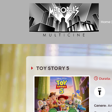
Home |
TOY STORY 5
Durata:
Genere:
An