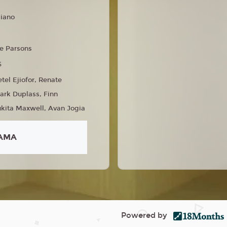
liano
e Parsons
6
tel Ejiofor, Renate
ark Duplass, Finn
ukita Maxwell, Avan Jogia
AMA
Powered by