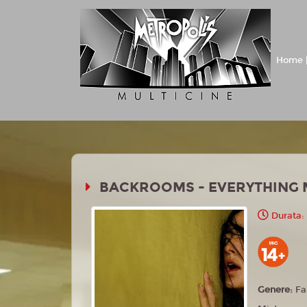
Home |
BACKROOMS - EVERYTHING 
Durata: 
Genere:
Fa