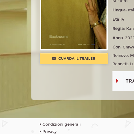
Mistero
Lingua:
Ita
Età
14
Regia:
Kan
Anno:
202
Con:
Chiwe
Reinsve, M
GUARDA IL TRAILER
Bennett, L
TR
Condizioni generali
Privacy