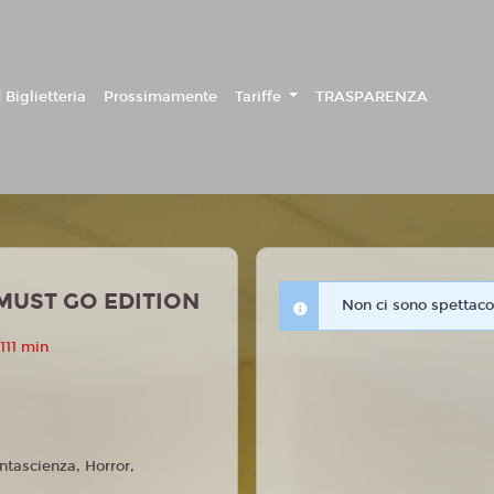
 Biglietteria
Prossimamente
Tariffe
TRASPARENZA
MUST GO EDITION
Non ci sono spettacol
111 min
ntascienza, Horror,