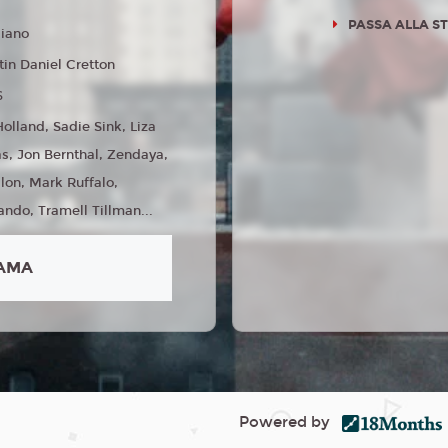
PASSA ALLA S
liano
tin Daniel Cretton
6
olland, Sadie Sink, Liza
s, Jon Bernthal, Zendaya,
lon, Mark Ruffalo,
ndo, Tramell Tillman...
AMA
Powered by