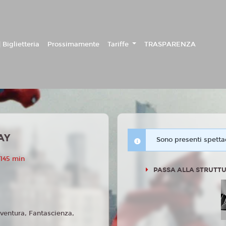
 Biglietteria
Prossimamente
Tariffe
TRASPARENZA
AY
Sono presenti spettac
 145 min
PASSA ALLA STRUTTU
ventura, Fantascienza,