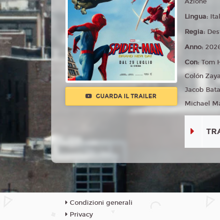
Azione
Lingua:
Ita
Regia:
Des
Anno:
202
Con:
Tom H
Colón Zaya
Jacob Bata
GUARDA IL TRAILER
Michael Ma
TR
Condizioni generali
Privacy